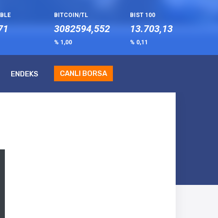
UBLE
BITCOIN/TL
BIST 100
71
3082594,552
13.703,13
% 1,00
% 0,11
CANLI BORSA
ENDEKS