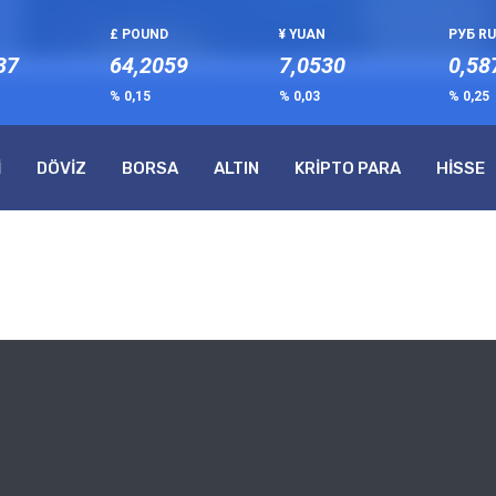
£ POUND
¥ YUAN
РУБ R
37
64,2059
7,0530
0,58
% 0,15
% 0,03
% 0,25
İ
DÖVİZ
BORSA
ALTIN
KRİPTO PARA
HİSSE