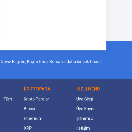
öviz Bilgileri, Kripto Para, Borsa ve daha bir çok finans
KRİPTOPARA
HIZLI MENÜ
i – Tüm
Kripto Paralar
Üye Girişi
Bitcoin
Üye Kaydı
Ethereum
Şifremi U.
ı
XRP
İletişim