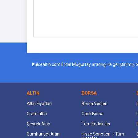
Kulcealtin.com Erdal Muğurtay aracılığı ile geliştirilmi
ALTIN
BORSA
Altın Fiyatları
Borsa Verileri
Gram altın
Canlı Borsa
Çeyrek Altın
Tüm Endeksler
Cumhuriyet Altını
Hisse Senetleri – Tüm