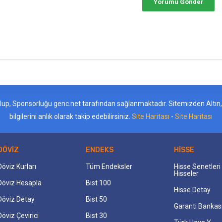
ş olup, Sponsorluğu genc.net tarafından sağlanmaktadır. Sitemizden Altın, D
bilgilerini anlık olarak takip edebilirsiniz.
Site Haritası
-
Site Haritası
DÖVİZ
ENDEKS
HİSSE
Döviz Kurları
Tüm Endeksler
Hisse Senetler
Hisseler
Döviz Hesapla
Bist 100
Hisse Detay
Döviz Detay
Bist 50
Garanti Bankas
Döviz Çevirici
Bist 30