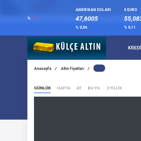
AMERIKAN DOLARI
€ EURO
47,6005
55,08
%
% 0,06
% 0,11
KRED
Anasayfa
/
Altın Fiyatları
/
GÜNLÜK
HAFTA
AY
BU YIL
3 YILLIK