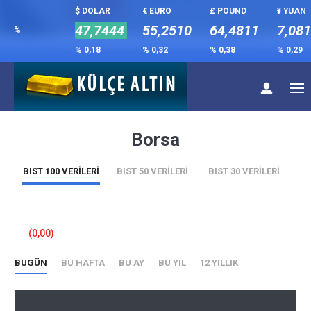
$ DOLAR
€ EURO
£ POUND
¥ YUAN
47,7444
55,2510
64,4811
7,08
%
% 0,18
% 0,32
% 0,38
% 0,29
Borsa
BIST 100 VERİLERİ
BIST 50 VERİLERİ
BIST 30 VERİLERİ
(0,00)
BUGÜN
BU HAFTA
BU AY
BU YIL
12 YILLIK