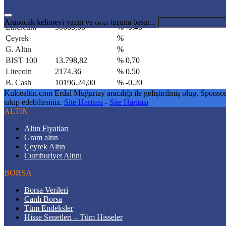
Sterlin
64,2507
% 0.08
Bitcoin
3067509,00
% -0.30
Aranacak kelimeyi yazın ve
tuşuna basın...
enter
Ethereum
90663,00
% -0.40
Çeyrek
%
G. Altın
%
BIST 100
13.798,82
% 0,70
Litecoin
2174.36
% 0.50
B. Cash
10196.24,00
% -0.20
Kulcealtin.com Erdal Muğurtay aracılığı ile geliştirilmiş olup, Sponsor
takip edebilirsiniz.
Site Haritası
-
Site Haritası
ALTIN
Altın Fiyatları
Gram altın
Çeyrek Altın
Cumhuriyet Altını
BORSA
Borsa Verileri
Canlı Borsa
Tüm Endeksler
Hisse Senetleri – Tüm Hisseler