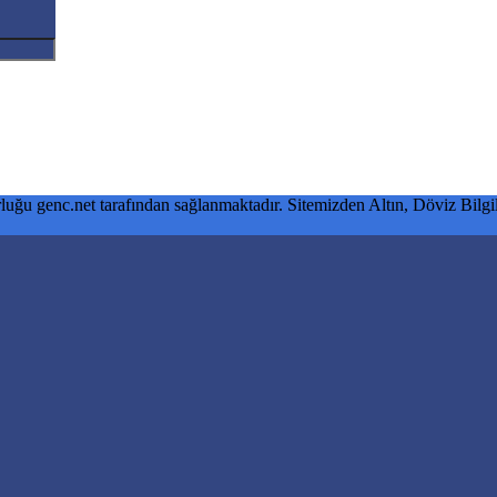
luğu genc.net tarafından sağlanmaktadır. Sitemizden Altın, Döviz Bilgile