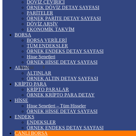
% -0,02
DÖVİZ ÇEVİRİCİ
BUGÜN
£ POUND
ÖRNEK DÖVİZ DETAY SAYFASI
BU HAFTA
64,2507
PARİTELER
BU AY
% 0,08
ÖRNEK PARİTE DETAY SAYFASI
BU YIL
¥ YUAN
DÖVİZ ARŞİV
12 YILLIK
7,0712
EKONOMİK TAKVİM
* Piyasaların kapalı olduğu gün ve saatlerde veri akışı bulunmamaktad
% 0,22
BORSA
РУБ RUBLE
BORSA VERİLERİ
CANLI SOHBET
0,5780
TÜM ENDEKSLER
% -0,34
ÖRNEK ENDEKS DETAY SAYFASI
BITCOIN/TL
Hisse Senetleri
3067509,747
ÖRNEK HİSSE DETAY SAYFASI
% -0,30
ALTIN
BIST 100
ALTINLAR
13.798,82
ÖRNEK ALTIN DETAY SAYFASI
% 0,70
KRİPTO PARA
KRİPTO PARALAR
ÖRNEK KRİPTO PARA DETAY
HİSSE
Hisse Senetleri – Tüm Hisseler
ÖRNEK HİSSE DETAY SAYFASI
PİYASA ÖZETİ
ENDEKS
ENDEKSLER
Dolar
47,7038
% 0.16
ÖRNEK ENDEKS DETAY SAYFASI
Euro
55,0311
% -0.02
CANLI BORSA