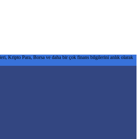
ri, Kripto Para, Borsa ve daha bir çok finans bilgilerini anlık olarak