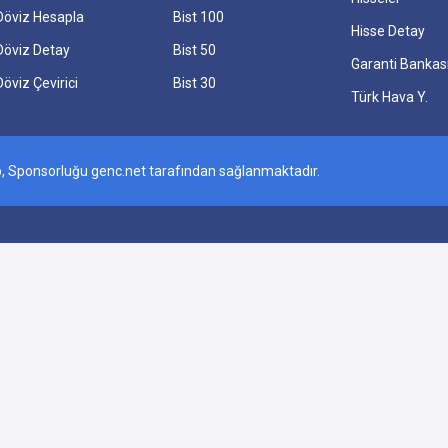
Döviz Hesapla
Bist 100
Hisse Detay
Döviz Detay
Bist 50
Garanti Bankas
Döviz Çevirici
Bist 30
Türk Hava Y.
olup, Sponsorluğu genc.net tarafından sağlanmaktadır.