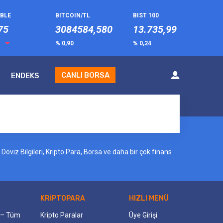
UBLE
BITCOIN/TL
BIST 100
75
3084584,580
13.735,99
8
% 0,90
% 0,24
CANLI BORSA
ENDEKS
öviz Bilgileri, Kripto Para, Borsa ve daha bir çok finans
KRİPTOPARA
HIZLI MENÜ
i – Tüm
Kripto Paralar
Üye Girişi