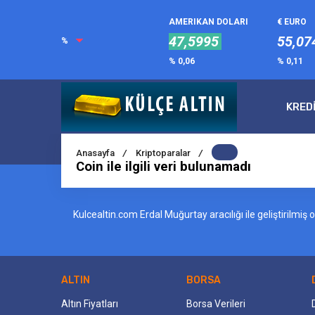
AMERIKAN DOLARI
€ EURO
47,5995
55,07
%
% 0,06
% 0,11
KRED
Anasayfa
/
Kriptoparalar
/
Coin ile ilgili veri bulunamadı
Kulcealtin.com Erdal Muğurtay aracılığı ile geliştirilmi
ALTIN
BORSA
Altın Fiyatları
Borsa Verileri