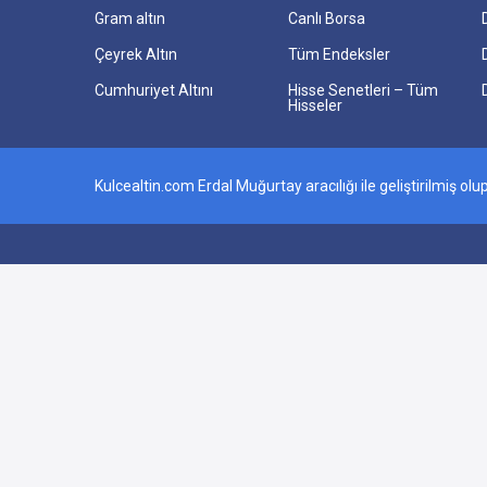
Gram altın
Canlı Borsa
Çeyrek Altın
Tüm Endeksler
Cumhuriyet Altını
Hisse Senetleri – Tüm
Hisseler
Kulcealtin.com Erdal Muğurtay aracılığı ile geliştirilmiş 