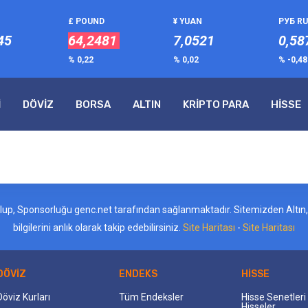
£ POUND
¥ YUAN
РУБ R
45
64,2481
7,0521
0,58
% 0,22
% 0,02
% -0,4
İ
DÖVİZ
BORSA
ALTIN
KRİPTO PARA
HİSSE
ş olup, Sponsorluğu genc.net tarafından sağlanmaktadır. Sitemizden Altın, D
bilgilerini anlık olarak takip edebilirsiniz.
Site Haritası
-
Site Haritası
DÖVİZ
ENDEKS
HİSSE
Döviz Kurları
Tüm Endeksler
Hisse Senetler
Hisseler