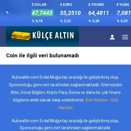
$ DOLAR
€ EURO
£ POUND
¥ YUAN
47,7443
55,2510
64,4811
7,08
%
% 0,18
% 0,32
% 0,38
% 0,29
Coin ile ilgili veri bulunamadı
Kulcealtin.com Erdal Muğurtay aracılığı ile geliştirilmiş olup,
Sponsorluğu genc.net tarafından sağlanmaktadır. Sitemizden
Altın, Döviz Bilgileri, Kripto Para, Borsa ve daha bir çok finans
bilgilerini anlık olarak takip edebilirsiniz.
Site Haritası
-
Site
Haritası
Kulcealtin.com Erdal Muğurtay aracılığı ile geliştirilmiş olup,
Sponsorluğu genc.net tarafından sağlanmaktadır.