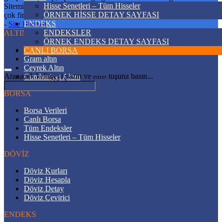
Hisse Senetleri – Tüm Hisseler
Sitemizden Altın, Döviz Bilgileri, Kripto Para, Borsa ve daha bir
ÖRNEK HİSSE DETAY SAYFASI
çok finans bilgilerini anlık olarak takip edebilirsiniz.
Site Haritası
ENDEKS
-
Site Haritası
ENDEKSLER
ALTIN
ÖRNEK ENDEKS DETAY SAYFASI
Altın Fiyatları
CANLI BORSA
Gram altın
Çeyrek Altın
Aranacak kelimeyi yazın ve
tuşuna basın...
Cumhuriyet Altını
enter
BORSA
Borsa Verileri
Canlı Borsa
Tüm Endeksler
Hisse Senetleri – Tüm Hisseler
DÖVİZ
Döviz Kurları
Döviz Hesapla
Döviz Detay
Döviz Çevirici
ENDEKS