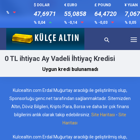
$ DOLAR
€ EURO
£ POUND
¥ YUAN
47,6971
55,0858
64,4720
7,06
%
% 0,04
% -0,14
% -0,03
% 0,05
0 TL ihtiyac Ay Vadeli İhtiyaç Kredisi
Uygun kredi bulunamadı
Kulcealtin.com Erdal Muğurtay aracılığı ile geliştirilmiş olup,
Sponsorluğu genc.net tarafından sağlanmaktadır. Sitemizden
Altın, Döviz Bilgileri, Kripto Para, Borsa ve daha bir çok finans
bilgilerini anlık olarak takip edebilirsiniz.
Site Haritası
-
Site
Haritası
Kulcealtin.com Erdal Muğurtay aracılığı ile geliştirilmiş olup,