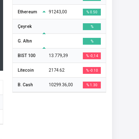
Ethereum
91243,00
% 0.50
Çeyrek
%
G. Altın
%
BIST 100
13.779,39
% -0,14
Litecoin
2174.62
% -0.10
B. Cash
10299.36,00
% 1.30