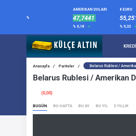
AMERIKAN DOLARI
€ EURO
47,7441
55,25
%
% 0,18
% 0,32
KRED
Belarus Rublesi / Amerika
Anasayfa
/
Pariteler
/
Belarus Rublesi / Amerikan D
(0,00)
BUGÜN
BU HAFTA
BU AY
BU YIL
5 YILLIK