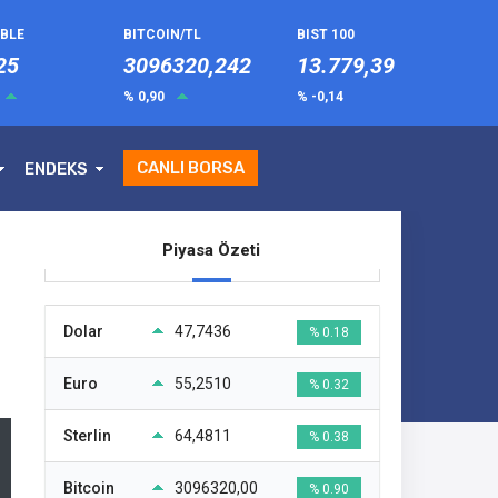
UBLE
BITCOIN/TL
BIST 100
25
3096320,242
13.779,39
% 0,90
% -0,14
CANLI BORSA
ENDEKS
Piyasa Özeti
Dolar
47,7436
% 0.18
Euro
55,2510
% 0.32
Sterlin
64,4811
% 0.38
Bitcoin
3096320,00
% 0.90