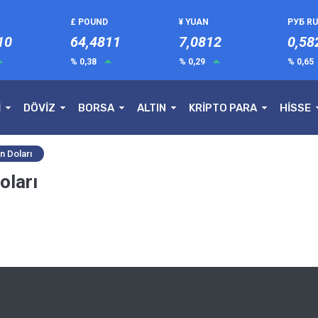
£ POUND
¥ YUAN
РУБ R
10
64,4811
7,0812
0,58
% 0,38
% 0,29
% 0,65
İ
DÖVİZ
BORSA
ALTIN
KRİPTO PARA
HİSSE
n Doları
oları