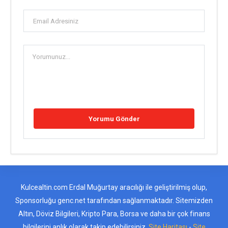
Kulcealtin.com Erdal Muğurtay aracılığı ile geliştirilmiş olup,
Sponsorluğu genc.net tarafından sağlanmaktadır. Sitemizden
Altın, Döviz Bilgileri, Kripto Para, Borsa ve daha bir çok finans
bilgilerini anlık olarak takip edebilirsiniz.
Site Haritası
-
Site