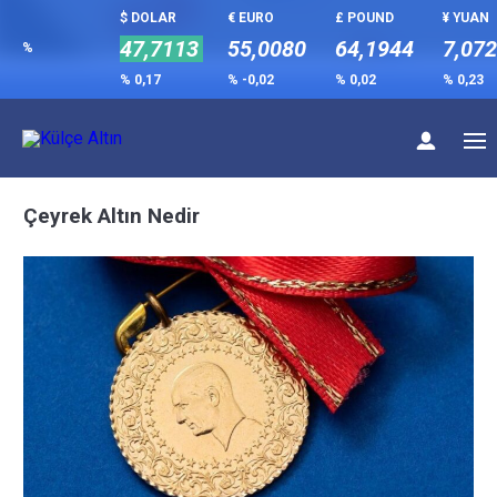
$ DOLAR
€ EURO
£ POUND
¥ YUAN
47,7113
55,0080
64,1944
7,07
%
% 0,17
% -0,02
% 0,02
% 0,23
Çeyrek Altın Nedir