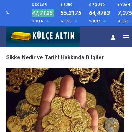
$ DOLAR
€ EURO
£ POUND
¥ YUAN
47,7125
55,2175
64,4763
7,07
%
% 0,16
% 0,30
% 0,37
% 0,26
Sikke Nedir ve Tarihi Hakkında Bilgiler