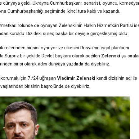
’de dünyaya geldi. Ukrayna Cumhurbaşkanı, senarist, oyuncu, komedye
a Cumhurbaşkanlığı seçiminde ikinci tura kaldı ve kazandı.
metkarı rolunde de oynayan Zelenski’nin Halkın Hizmetkârı Partisi is
ından kuruldu. Dizideki süreç başka bir deyişle gerçekleşmiş oldu.
 rollerinden birisini oynuyor ve ülkesini Rusya’nın işgal planlarını
a Sürpriz bir şekilde Devlet başkanı olarak seçilen
Zelenski
şu sırala
inden birisi olarak adını dünyaya yazdırdır da diyebiliriz.
ni korumak için 7 /24 uğraşan
Vladimir Zelenski
kendi dizisinin adı ile
aşlarından birisinin başrolünde de diyebiliriz.