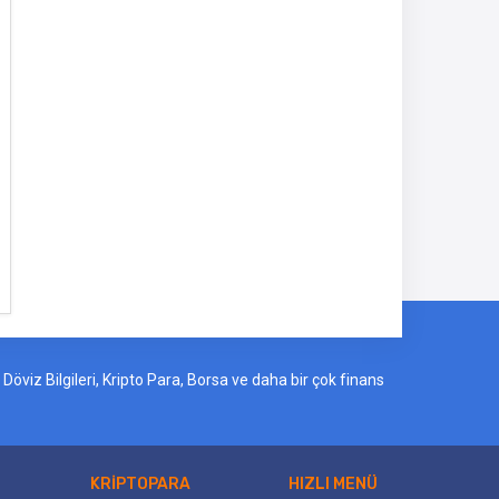
öviz Bilgileri, Kripto Para, Borsa ve daha bir çok finans
KRİPTOPARA
HIZLI MENÜ