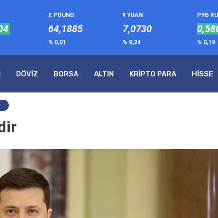
£ POUND
¥ YUAN
РУБ R
04
64,1885
7,0730
0,58
% 0,01
% 0,24
% 0,19
İ
DÖVİZ
BORSA
ALTIN
KRİPTO PARA
HİSSE
r
dir