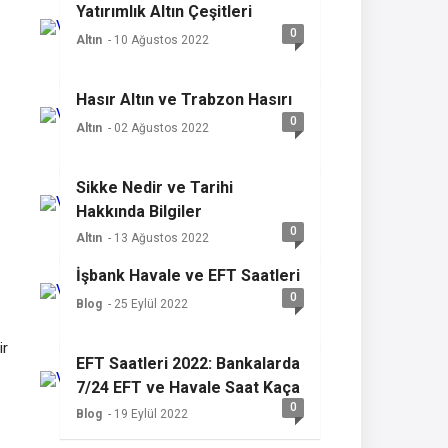
Yatırımlık Altın Çeşitleri
0
Altın
- 10 Ağustos 2022
Hasır Altın ve Trabzon Hasırı
0
Altın
- 02 Ağustos 2022
Sikke Nedir ve Tarihi
Hakkında Bilgiler
0
Altın
- 13 Ağustos 2022
İşbank Havale ve EFT Saatleri
0
Blog
- 25 Eylül 2022
ir
EFT Saatleri 2022: Bankalarda
7/24 EFT ve Havale Saat Kaça
0
Kadar Yapılır? EFT ve Havale
Blog
- 19 Eylül 2022
Saatleri