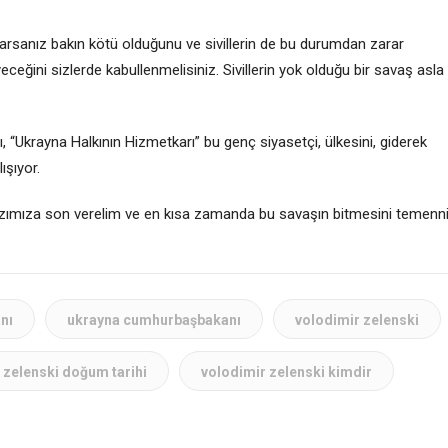
arsanız bakın kötü olduğunu ve sivillerin de bu durumdan zarar
eğini sizlerde kabullenmelisiniz. Sivillerin yok olduğu bir savaş asla
 “Ukrayna Halkının Hizmetkarı” bu genç siyasetçi, ülkesini, giderek
şıyor.
 yazımıza son verelim ve en kısa zamanda bu savaşın bitmesini temenn
nı
ukrayna cumhurbaşbakanı
volodimir zelenski
 zelenski doğum tarihi
volodimir zelenski kimdir