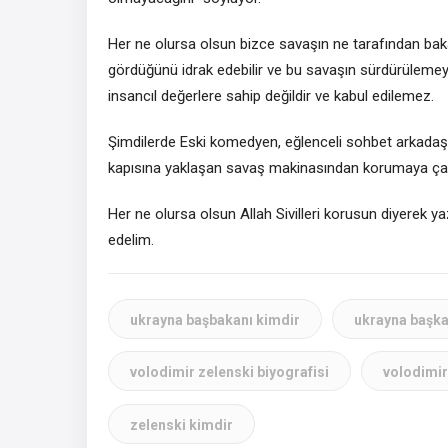
Her ne olursa olsun bizce savaşın ne tarafından bak
gördüğünü idrak edebilir ve bu savaşın sürdürülemeyec
insancıl değerlere sahip değildir ve kabul edilemez.
Şimdilerde Eski komedyen, eğlenceli sohbet arkadaşı,
kapısına yaklaşan savaş makinasından korumaya çalı
Her ne olursa olsun Allah Sivilleri korusun diyerek
edelim.
ukrayna başbakanı kimdir
ukrayna başka
volodimir zelenski biyografisi
volodimir
zelenski kimdir