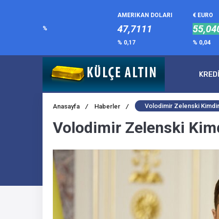
AMERIKAN DOLARI
€ EURO
47,7111
55,04
%
% 0,17
% 0,04
KRED
Volodimir Zelenski Kimdi
Anasayfa
/
Haberler
/
Volodimir Zelenski Kim