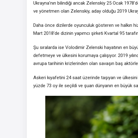
Ukrayna’nın bilindiği ancak Zelenskiy 25 Ocak 1978
ve yönetmen olan Zelenskiy, aday olduğu 2019 Ukrayn
Daha önce dizilerde oyunculuk gösteren ve halkın hiz
Mart 2018’de dizinin yapımcı şirketi Kvartal 95 taraf
Şu sıralarda ise Volodimir Zelenski hayatının en büyük
defetmeye ve ülkesini korumaya çalışıyor. 2019 yılınd
avrupa tarihinin krizlerinden olan savaşın baş aktörler
Askeri kıyafetini 24 saat üzerinde taşıyan ve ülkesi
yüzde 73 oy ile seçildi ve şuan dünyanın en büyük sav