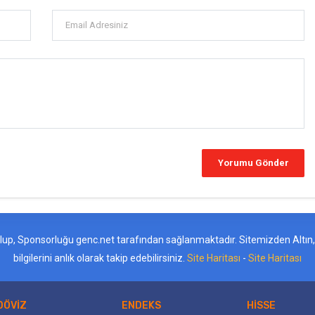
ş olup, Sponsorluğu genc.net tarafından sağlanmaktadır. Sitemizden Altın, D
bilgilerini anlık olarak takip edebilirsiniz.
Site Haritası
-
Site Haritası
DÖVİZ
ENDEKS
HİSSE