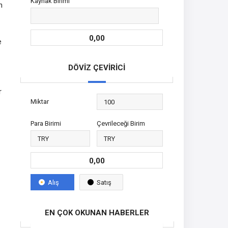
Kaynak Birimi
n
0,00
e
DÖVİZ ÇEVİRİCİ
r
Miktar
Para Birimi
Çevrileceği Birim
0,00
Alış
Satış
EN ÇOK OKUNAN HABERLER