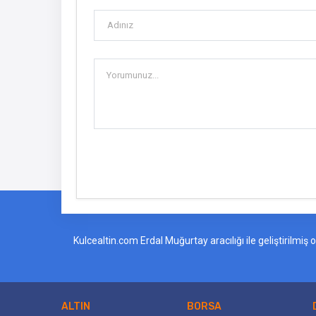
Kulcealtin.com Erdal Muğurtay aracılığı ile geliştirilmi
ALTIN
BORSA