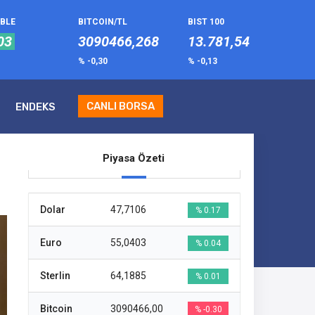
UBLE
BITCOIN/TL
BIST 100
03
3090466,268
13.781,54
% -0,30
% -0,13
CANLI BORSA
ENDEKS
Piyasa Özeti
Dolar
47,7106
% 0.17
Euro
55,0403
% 0.04
Sterlin
64,1885
% 0.01
Bitcoin
3090466,00
% -0.30