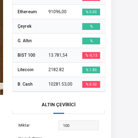
Ethereum
91096,00
% 0.00
Çeyrek
%
G. Altın
%
BIST 100
13.781,54
% -0,13
Litecoin
2182.82
% 1.80
B. Cash
10281.53,00
% 0.30
ALTIN ÇEVİRİCİ
Miktar